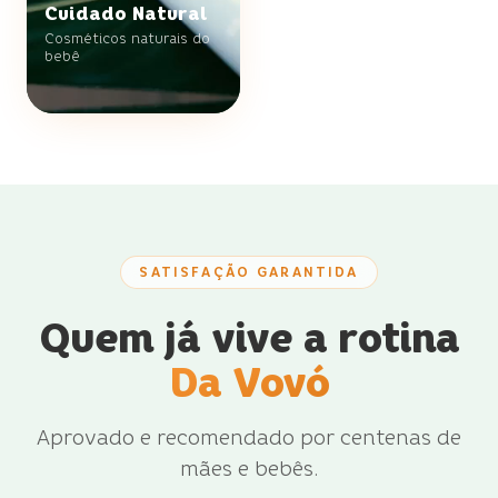
Cuidado Natural
Cosméticos naturais do
bebê
SATISFAÇÃO GARANTIDA
Quem já vive a rotina
Da Vovó
Aprovado e recomendado por centenas de
mães e bebês.
O
▶
depoimento
Mães falam
▶