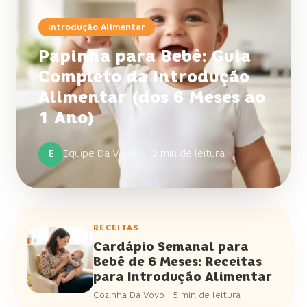
Introdução Alimentar
Papinha para Bebê: Guia
Completo da Introdução
Alimentar (dos 6 Meses ao
1 Ano)
E
Equipe Da Vovó
·
12 min de leitura
RECEITAS
Cardápio Semanal para
Bebê de 6 Meses: Receitas
para Introdução Alimentar
Cozinha Da Vovó
·
5 min de leitura