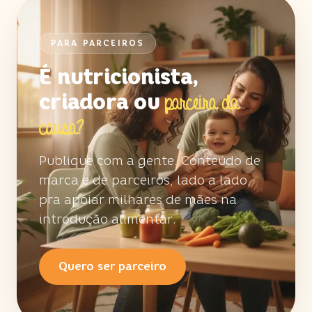
PARA PARCEIROS
É nutricionista,
criadora ou
parceira da
causa?
Publique com a gente. Conteúdo de
marca e de parceiros, lado a lado,
pra apoiar milhares de mães na
introdução alimentar.
Quero ser parceiro