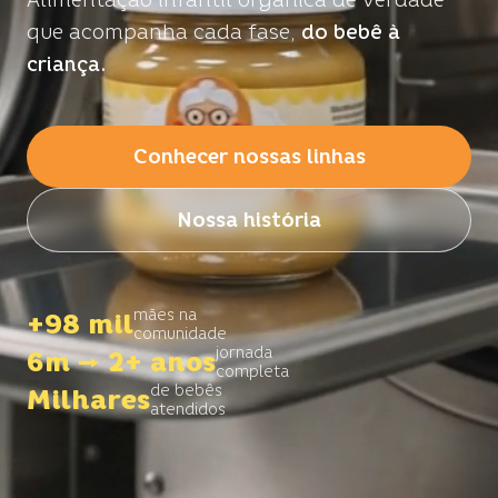
Alimentação infantil orgânica de verdade
que acompanha cada fase,
do bebê à
criança.
Conhecer nossas linhas
Nossa história
mães na
+98 mil
comunidade
jornada
6m → 2+ anos
completa
de bebês
Milhares
atendidos