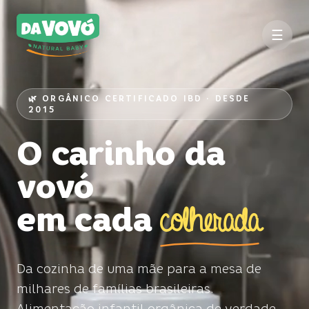
☰
🌿 ORGÂNICO CERTIFICADO IBD · DESDE
2015
O carinho da
vovó
em cada
colherada
Da cozinha de uma mãe para a mesa de
milhares de famílias brasileiras.