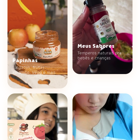
Meus Sabores
Temperos naturais pra
bebês e crianças
Papinhas
Salgadas, frutas,
Inhamito, Vegg e mais