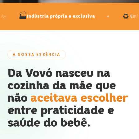
♻️
Embalagens recicláveis e biodegradáveis
A NOSSA ESSÊNCIA
Da Vovó nasceu na
cozinha da mãe que
não
aceitava escolher
entre praticidade e
saúde do bebê.