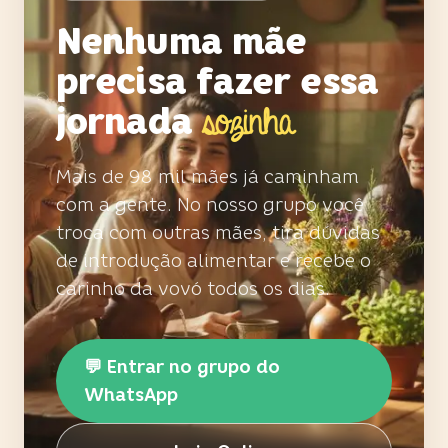
Nenhuma mãe
precisa fazer essa
jornada
sozinha
Mais de 98 mil mães já caminham
com a gente. No nosso grupo você
troca com outras mães, tira dúvidas
de introdução alimentar e recebe o
carinho da vovó todos os dias.
💬 Entrar no grupo do
WhatsApp