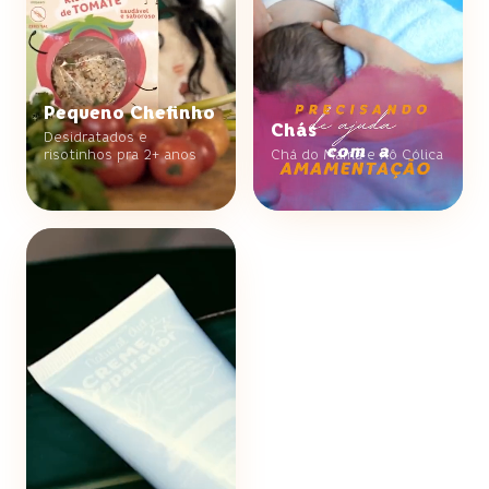
Pequeno Chefinho
Chás
Desidratados e
risotinhos pra 2+ anos
Chá do Mama e Xô Cólica